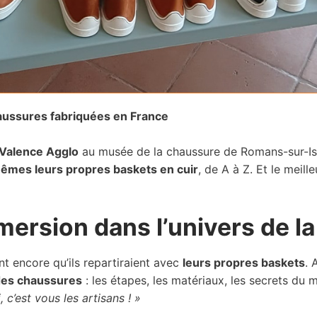
s ateliers
chaussures seul
de création de chaussures
sures
haussures fabriquées en France
uverte de la chaussure – 3 jours
Valence Agglo
au musée de la chaussure de Romans-sur-Is
êmes leurs propres baskets en cuir
, de A à Z. Et le meill
ssure en ligne : Découverte de la chaussure- 4 fois 2h
t / formation pour lancer votre projet chaussure
immersion dans l’univers de 
ent encore qu’ils repartiraient avec
leurs propres baskets
. 
 des chaussures
: les étapes, les matériaux, les secrets du m
, c’est vous les artisans ! »