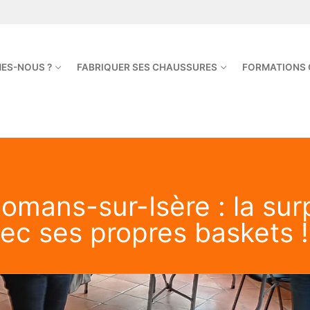
ES-NOUS ?
FABRIQUER SES CHAUSSURES
FORMATIONS
omans-sur-Isère : la surp
ec ses propres baskets !
 Football & Rugby
emme
Homme