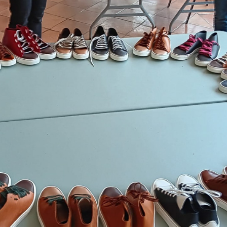
rsonnalisées
its et ateliers
EMELLES
Produits d’entretien
tures
 ?
 Française
ussures