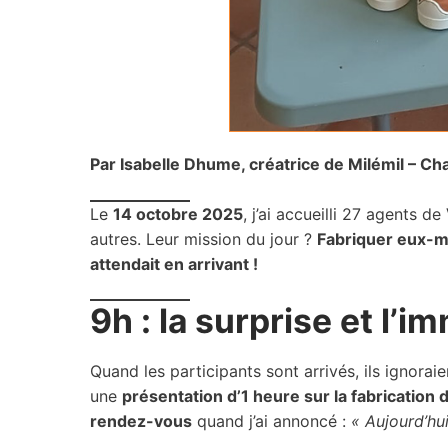
Participer à de
Fabriquer ses 
Team building 
Formations Chaus
Par Isabelle Dhume, créatrice de Milémil – C
Formation déco
Le
14 octobre 2025
, j’ai accueilli 27 agents de
autres. Leur mission du jour ?
Fabriquer eux-m
Formation chau
attendait en arrivant !
Accompagnemen
9h : la surprise et l’
Contact
Quand les participants sont arrivés, ils ignorai
une
présentation d’1 heure sur la fabrication
rendez-vous
quand j’ai annoncé :
« Aujourd’hui