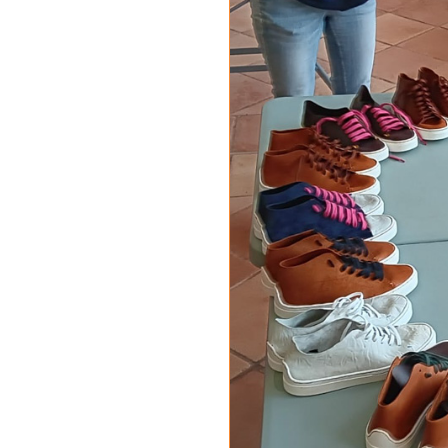
Chaussures Pe
Fin de série
Chaussures en K
FORMES ET S
Accessoires & 
Guide des Poin
Qui-sommes-nous
Notre Histoire
La Fabrication
Fabriquer ses cha