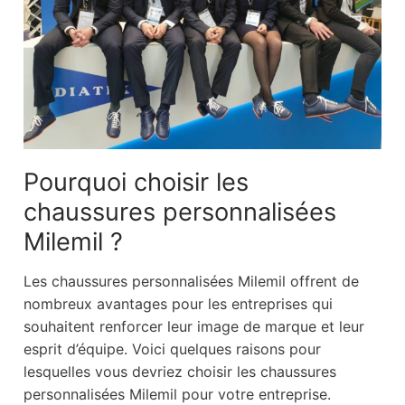
Fabriquer ses chaussures seul
Team building de création de chaussures
Formations Chaussures
Formation découverte de la chaussure – 3 jours
Pourquoi choisir les
Formation chaussure en ligne : Découverte de la
chaussures personnalisées
chaussure- 4 fois 2h
Milemil ?
Accompagnement / formation pour lancer votre
projet chaussure
Les chaussures personnalisées Milemil offrent de
nombreux avantages pour les entreprises qui
Contact
souhaitent renforcer leur image de marque et leur
esprit d’équipe. Voici quelques raisons pour
lesquelles vous devriez choisir les chaussures
personnalisées Milemil pour votre entreprise.