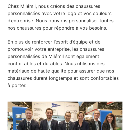
Chaussures Personnalisées
Chez Milémil, nous créons des chaussures
Fin de série
personnalisées avec votre logo et vos couleurs
d’entreprise. Nous pouvons personnaliser toutes
Chaussures en Kits et ateliers
nos chaussures pour répondre à vos besoins.
FORMES ET SEMELLES
En plus de renforcer l’esprit d’équipe et de
promouvoir votre entreprise, les chaussures
Accessoires & Produits d’entretien
personnalisées de Milémil sont également
confortables et durables. Nous utilisons des
Guide des Pointures
matériaux de haute qualité pour assurer que nos
Qui-sommes-nous ?
chaussures durent longtemps et sont confortables
à porter.
Notre Histoire
La Fabrication Française
Fabriquer ses chaussures
Participer à des ateliers