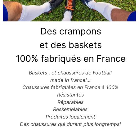
Chaussures Personnalisées
Fin de série
Chaussures en Kits et ateliers
Des crampons
FORMES ET SEMELLES
et des baskets
Accessoires & Produits d’entretien
100% fabriqués en France
Guide des Pointures
Baskets
, et c
haussures de Football
made in france!…
Qui-sommes-nous ?
Chaussures fabriquées en France à 100%
Résistantes
Notre Histoire
Réparables
La Fabrication Française
Ressemelables
Produites localement
Fabriquer ses chaussures
Des chaussures qui durent plus longtemps!
Participer à des ateliers