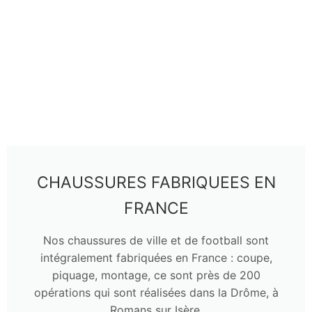
Fabriquer ses chaussures seul
Team building de création de chaussures
Formations Chaussures
Formation découverte de la chaussure – 3 jours
Formation chaussure en ligne : Découverte de la
chaussure- 4 fois 2h
CHAUSSURES FABRIQUEES EN
Accompagnement / formation pour lancer votre
FRANCE
projet chaussure
Nos chaussures de ville et de football sont
Contact
intégralement fabriquées en France : coupe,
piquage, montage, ce sont près de 200
opérations qui sont réalisées dans la Drôme, à
Romans sur Isère.