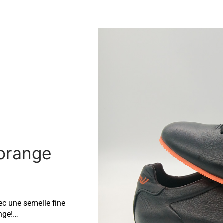
 orange
c une semelle fine
ange!…