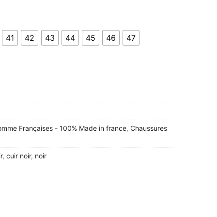
41
42
43
44
45
46
47
omme Françaises - 100% Made in france
,
Chaussures
r
,
cuir noir
,
noir