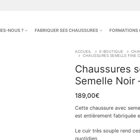
ES-NOUS ?
FABRIQUER SES CHAUSSURES
FORMATIONS
ACCUEIL
E-BOUTIQUE
CHA
CHAUSSURES SEMELLE FINE C
Chaussures se
Semelle Noir 
189,00
€
Cette chaussure avec semell
 Football & Rugby
est entièrement fabriquée e
emme
Le cuir très souple rend ce
Homme
quotidien