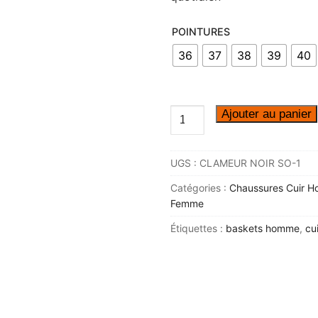
rsonnalisées
POINTURES
36
37
38
39
40
its et ateliers
Ajouter au panier
EMELLES
Produits d’entretien
UGS :
CLAMEUR NOIR SO-1
tures
Catégories :
Chaussures Cuir H
Femme
 ?
Étiquettes :
baskets homme
,
cui
 Française
ussures