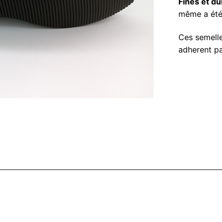
Fines et du
même a été 
Ces semell
adherent pa