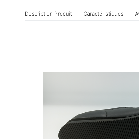
Participer à de
Description Produit
Caractéristiques
A
Fabriquer ses 
Team building 
Formations Chaus
Formation déco
Formation chau
Accompagnemen
Contact