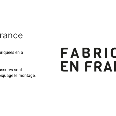
rance
briquées en à
ussures sont
 piquage le montage,