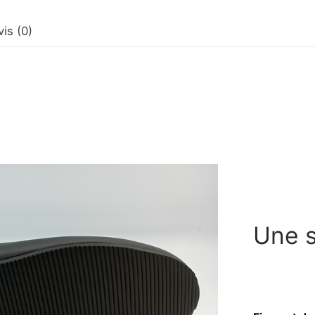
s ateliers
vis (0)
chaussures seul
de création de chaussures
sures
uverte de la chaussure – 3 jours
ssure en ligne : Découverte de la chaussure- 4 fois 2h
t / formation pour lancer votre projet chaussure
Une s